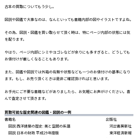
古本の買取についてもう少し。
図説や図鑑で大事なのは、なんといっても書籍内部の図やイラストですよね。
その為、図説・図鑑を買い取らせて頂く時は、特にページ内部の状態には気
を配ります。
やはり、ページ内部にシミやヨゴレなどが余りにも多すぎると、どうしても
お値付けが厳しくなることもあります。
また、図鑑や図説では外箱の有無や状態なども一つのお値付けの基準になり
ます。もし、お売り頂くときは是非ご確認頂ければと思います。
お手元にご不要な書籍などがありましたら、お気軽にお声がけください。喜
んで査定させて頂きます。
買取
可能な歴史関連の
図鑑・図説の
一例
書籍名
出版社
図説 西洋建築の歴史: 美と空間の系譜
河出書房新社
図説 日本の財政 平成29年度版
東洋経済新報