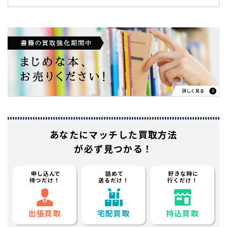
あなたに
マッチした買取方法
が必ず見つかる！
申し込んで
詰めて
好きな時に
待つだけ！
送るだけ！
行くだけ！
出張買取
宅配買取
持込買取