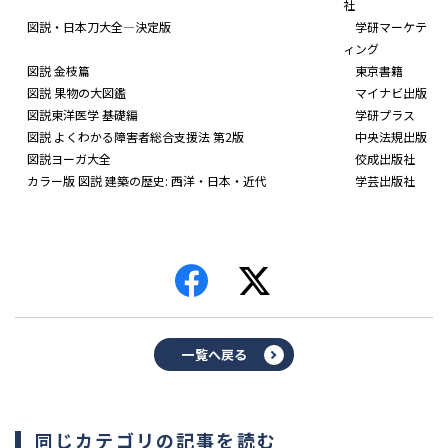
社
図説・日本刀大全―決定版
学研マーケテ
ィング
図説 金枝篇
東京書籍
図説 果物の大図鑑
マイナビ出版
図説東洋医学 基礎編
学研プラス
図説 よくわかる障害者総合支援法 第2版
中央法規出版
図説ヨーガ大全
佼成出版社
カラー版 図説 建築の歴史: 西洋・日本・近代
学芸出版社
一覧へ戻る
同じカテゴリの記事を読む