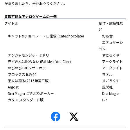
がありましたら、是非おうりください。
買取
可能な
アナログゲームの
一例
タイトル
制作・取扱社な
ど
キャット&チョコレート 日常編 (Cat&chocolate)
幻冬舎
エデュケーシ
ョン
ナンジャモンジャ・ミドリ
すごろくや
赤ずきんは眠らない (Eat Me If You Can.)
アークライト
のびのびTRPG ザ・ホラー
アークライト
ブロックス BJV44
マテル
犯人は踊る(2015年第三版)
すごろくや
Argoat
風栄社
Drei Magier ごきぶりポーカー
Drei Magier
カタン スタンダード版
GP