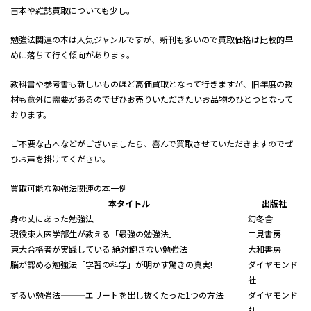
古本や雑誌買取についても少し。
勉強法関連の本は人気ジャンルですが、新刊も多いので買取価格は比較的早
めに落ちて行く傾向があります。
教科書や参考書も新しいものほど高価買取となって行きますが、旧年度の教
材も意外に需要があるのでぜひお売りいただきたいお品物のひとつとなって
おります。
ご不要な古本などがございましたら、喜んで買取させていただきますのでぜ
ひお声を掛けてください。
買取可能な勉強法関連の本一例
本タイトル
出版社
身の丈にあった勉強法
幻冬舎
現役東大医学部生が教える「最強の勉強法」
二見書房
東大合格者が実践している 絶対飽きない勉強法
大和書房
脳が認める勉強法――「学習の科学」が明かす驚きの真実!
ダイヤモンド
社
ずるい勉強法―――エリートを出し抜くたった1つの方法
ダイヤモンド
社