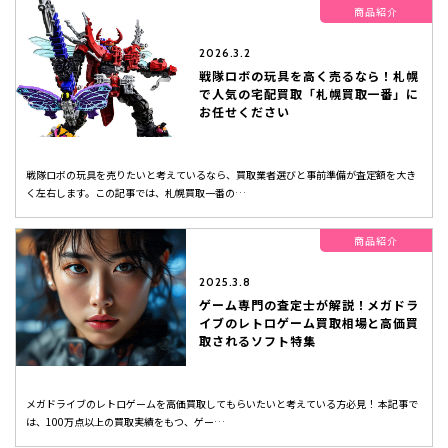
商品紹介
2026.3.2
戦隊ロボの玩具を高く売るなら！札幌
で人気の宅配買取「札幌買取一番」に
お任せください
戦隊ロボの玩具を売りたいと考えているなら、買取業者選びと事前準備が査定額を大き
く左右します。この記事では、札幌買取一番の…
商品紹介
2025.3.8
ゲーム専門の査定士が解説！メガドラ
イブのレトロゲーム買取相場と高価買
取されるソフト特集
メガドライブのレトロゲームを高価買取してもらいたいと考えている方必見！ 本記事で
は、100万点以上の買取実績をもつ、ゲー…