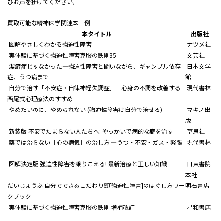
ひお声を掛けてください。
買取可能な精神医学関連本一例
本タイトル
出版社
図解やさしくわかる強迫性障害
ナツメ社
実体験に基づく強迫性障害克服の鉄則35
文芸社
潔癖症じゃなかった―強迫性障害と闘いながら、ギャンブル依存
日本文学
症、うつ病まで
館
自分で治す「不安症・自律神経失調症」―心身の不調を改善する
現代書林
西尾式心理療法のすすめ
やめたいのに、やめられない (強迫性障害は自分で治せる)
マキノ出
版
新装版 不安でたまらない人たちへ: やっかいで病的な癖を治す
草思社
薬では治らない［心の病気］の治し方 ―うつ・不安・ガス・緊張
現代書林
―
図解決定版 強迫性障害を乗りこえる! 最新治療と正しい知識
日東書院
本社
だいじょうぶ 自分でできるこだわり頭[強迫性障害]のほぐし方ワー
明石書店
クブック
実体験に基づく強迫性障害克服の鉄則 増補改訂
星和書店