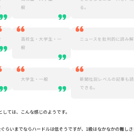
2
般
る。
2
高校生・大学生・一
ニュースを批判的に読み解
般
1
大学生・一般
新聞社説レベルの記事も
できる。
としては、こんな感じのようです。
級ぐらいまでならハードルは低そうですが、1級はなかなかの難しさ