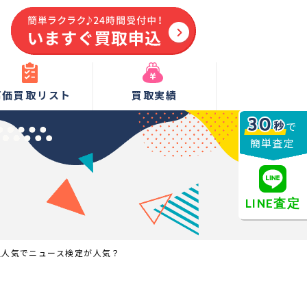
高価買取リスト
買取実績
で
簡単査定
LINE査定
組人気でニュース検定が人気？