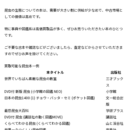
昆虫の生態についての本は、需要が大きい割に供給が少なめで、中古市場と
しての価値は高めです。
特に事典や図鑑系は高価買取品が多く、ぜひお売りいただきたい本のひとつ
です。
ご不要な古本や雑誌などがございましたら、査定などからさせていただきま
すのでぜひお声を掛けてください。
買取可能な昆虫本一例
本タイトル
出版社
世界でいちばん素敵な昆虫の教室
三才ブック
ス
DVD付 新版 昆虫 (小学館の図鑑 NEO)
小学館
日本の昆虫1400 (1) チョウ・バッタ・セミ (ポケット図鑑)
文一総合出
版
最恐昆虫大百科
学研プラス
DVD付 昆虫 (講談社の動く図鑑MOVE)
講談社
くらべてわかる昆虫 (くらべてわかる図鑑)
山と渓谷社
世界一うつくしい昆虫図鑑
宝島社