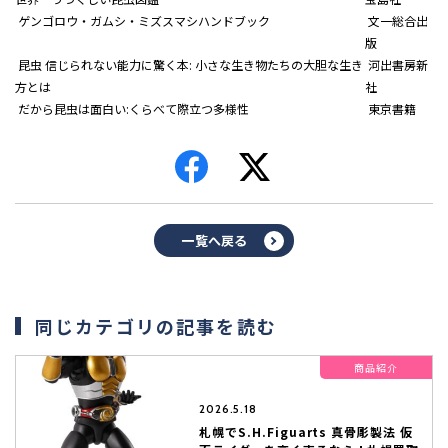
ゲンゴロウ・ガムシ・ミズスマシハンドブック
文一総合出
版
昆虫 信じられない能力に驚く本: 小さな生き物たちの大胆な生き
河出書房新
方とは
社
だから昆虫は面白い:くらべて際立つ多様性
東京書籍
一覧へ戻る
同じカテゴリの記事を読む
商品紹介
2026.5.18
札幌でS.H.Figuarts 真骨彫製法 仮