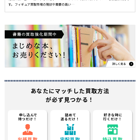
す。 フィギュア買取市場の現状や需要の高い…
あなたに
マッチした買取方法
が必ず見つかる！
申し込んで
詰めて
好きな時に
待つだけ！
送るだけ！
行くだけ！
出張買取
宅配買取
持込買取