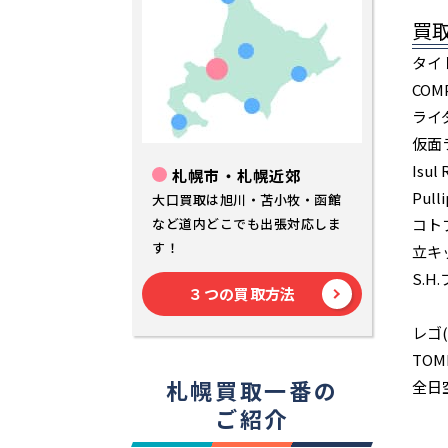
買
タイ
COM
ライ
仮面
Isul
札幌市・札幌近郊
Pull
大口買取は旭川・苫小牧・函館
など道内どこでも出張対応しま
コトブ
す！
立キ
S.
３つの買取方法
レゴ
TOM
札幌買取一番の
全日空
ご紹介