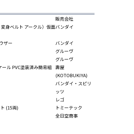
販売会社
E（CSM 変身ベルト アークル）仮面
バンダイ
ウザー
バンダイ
グルーヴ
グルーヴ
スケール PVC塗装済み簡易組
壽屋
(KOTOBUKIYA)
バンダイ・スピリ
ッツ
レゴ
 (15両)
トミーテック
全日空商事