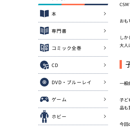
CS
本
おも
専門書
しか
大人
コミック全巻
CD
DVD・ブルーレイ
一般
ゲーム
子ど
品も
ホビー
今回