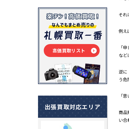
それ
例え
「申
高価買取リスト
など
逆に
う危
「思
出張買取対応エリア
商品
い合