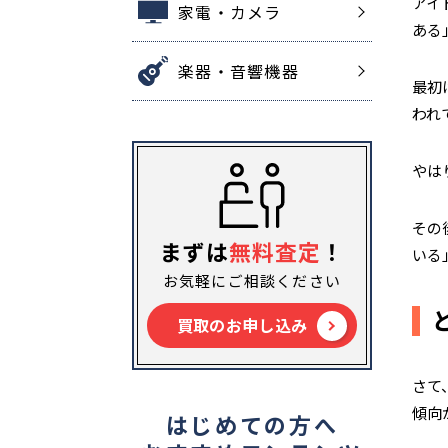
アイ
家電・カメラ
ある
楽器・音響機器
最初
われ
やは
その
まずは
無料査定
！
いる
お気軽にご相談ください
買取のお申し込み
さて
傾向
はじめての方へ