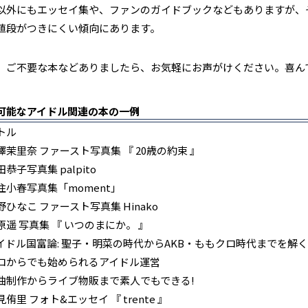
以外にもエッセイ集や、ファンのガイドブックなどもありますが、
値段がつきにくい傾向にあります。
、ご不要な本などありましたら、お気軽にお声がけください。喜ん
可能なアイドル
関連
の本
の
一例
トル
茉里奈 ファースト写真集 『 20歳の約束 』
子写真集 palpito
小春写真集「moment」
ひなこ ファースト写真集 Hinako
遥 写真集 『 いつのまにか。 』
ドル国富論: 聖子・明菜の時代からAKB・ももクロ時代までを解く
からでも始められるアイドル運営
制作からライブ物販まで素人でもできる!
里 フォト&エッセイ 『 trente 』