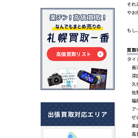
それ
やお
もし
買取
高価買取リスト
タイ
長澤
深田恭
久住
佐野
福原
アイ
出張買取対応エリア
ゼロ
楽曲
高見侑