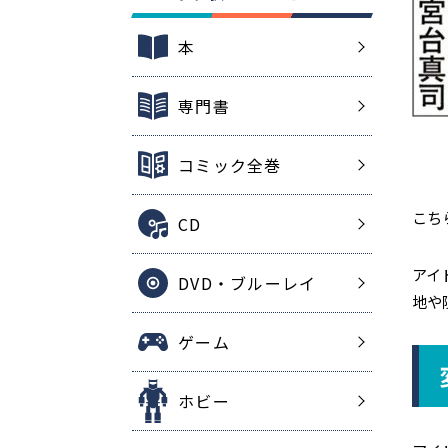
本
専門書
コミック全巻
こち
CD
アイ
DVD・ブルーレイ
地や
ゲーム
ホビー