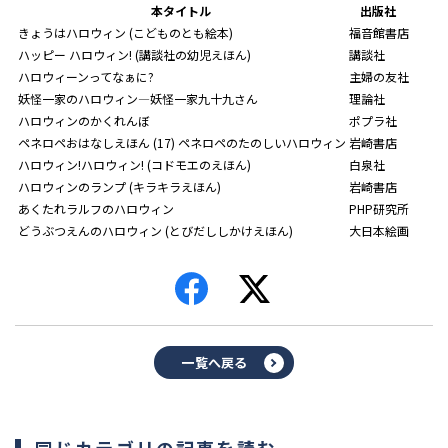
本タイトル
出版社
きょうはハロウィン (こどものとも絵本)
福音館書店
ハッピー ハロウィン! (講談社の幼児えほん)
講談社
ハロウィーンってなぁに?
主婦の友社
妖怪一家のハロウィン―妖怪一家九十九さん
理論社
ハロウィンのかくれんぼ
ポプラ社
ペネロペおはなしえほん (17) ペネロペのたのしいハロウィン
岩崎書店
ハロウィン!ハロウィン! (コドモエのえほん)
白泉社
ハロウィンのランプ (キラキラえほん)
岩崎書店
あくたれラルフのハロウィン
PHP研究所
どうぶつえんのハロウィン (とびだししかけえほん)
大日本絵画
一覧へ戻る