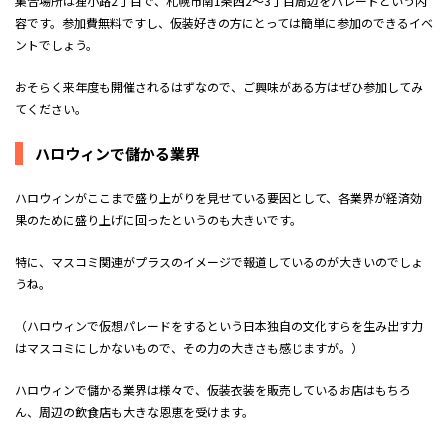
集合場所は狸小路2丁目で、札幌市南1条西2〜3丁目周辺をパレードという内
容です。参加費無料ですし、仮装好きの方にとっては簡単に参加のできるイベ
ントでしょう。
おそらく来年度も開催されるはずなので、ご興味がある方はぜひ参加してみ
てください。
ハロウィンで儲かる業界
ハロウィンがここまで盛り上がりを見せている要因として、各業界が経済効
果のために盛り上げに回ったというのも大きいです。
特に、マスコミ関連がプラスのイメージで報道しているのが大きいのでしょ
うね。
（ハロウィンで仮想パレードをするという日本独自の文化すらを生み出す力
はマスコミにしかないもので、その力の大きさも感じますが。）
ハロウィンで儲かる業界は様々で、仮装衣装を販売しているお店はもちろ
ん、周辺の飲食店も大きな恩恵を受けます。