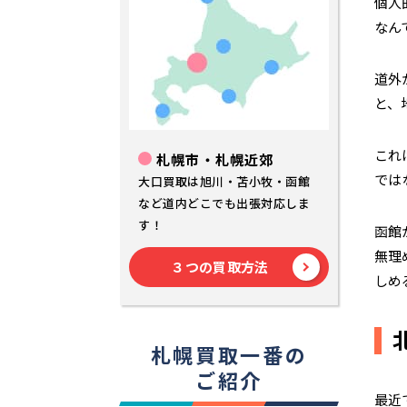
個人
なん
道外
と、
これ
札幌市・札幌近郊
では
大口買取は旭川・苫小牧・函館
など道内どこでも出張対応しま
す！
函館
無理
３つの買取方法
しめ
札幌買取一番の
ご紹介
最近