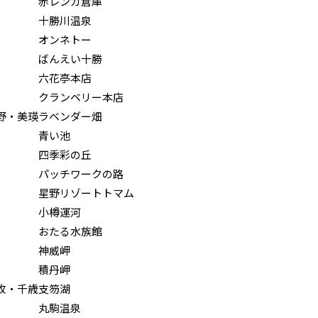
赤レンガ倉庫
十勝川温泉
オンネトー
ばんえい十勝
六花亭本店
クランベリー本店
野・美瑛
ラベンダー畑
青い池
四季彩の丘
パッチワークの路
星野リゾートトマム
小樽運河
おたる水族館
神威岬
積丹岬
牧・千歳
支笏湖
丸駒温泉