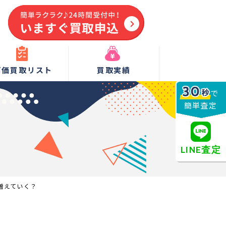
高価買取リスト
買取実績
で
簡単査定
LINE査定
増えていく？