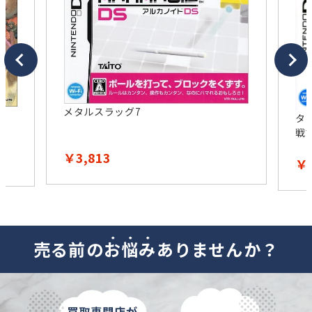
メタルスラッグ7
タ
戦
￥3,813
￥4
売る前の
お
悩
み
ありませんか？