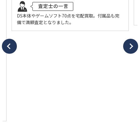
ニンテンドーDS本体やゲームソフト他 計70点
20,800円
買取価格
円
DS本体やゲームソフト70点を宅配買取。付属品も完
備で満額査定となりました。