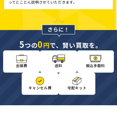
ってとことん説明させていただきます。
5
0
つの
円
で、賢い買取を。
出張費
送料
振込手数料
キャンセル費
宅配キット