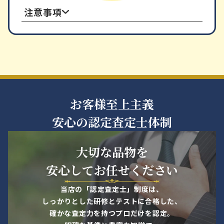
注意事項
出張買取をご利用の前に
本・CD・DVD・ゲーム・ホビー
コミックの同一タイトルは極力まとめて
ご用意ください。
帯やブックレット、説明書は書籍やケー
お客様至上主義
スの中に入れてご用意ください。
安心の認定査定士体制
ゲーム機本体のケーブル類は純正品かご
確認ください。
ホビーで外箱・パーツ表等がある場合に
大切な品物を
は査定upに繋がるので合わせてご用意く
安心してお任せください
ださい。
オーディオ・カメラ・家電・楽器
当店の「認定査定士」制度は、
しっかりとした研修とテストに合格した、
家電製品は電源が繋げるご状態での拝見
確かな査定力を持つプロだけを認定。
となります。