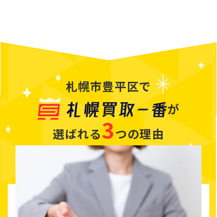
札幌市豊平区で
が
札幌買取一番
3
選ばれる
つの理由