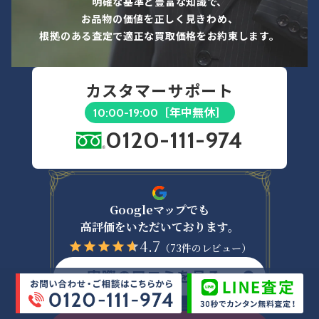
明確な基準と豊富な知識で、
箱や保証書など残っていれば査定upに繋
お品物の価値を正しく見きわめ、
がるので合わせてご用意ください。
根拠のある査定で適正な買取価格をお約束します。
遺品整理やオフィス移転などで点数が多
い場合は一度お見積に伺わせていただき
ます。
カスタマーサポート
運び出しが出来ず買取ができないケース
［年中無休］
10:00-19:00
対象品：中～大型家電
0120-111-974
一戸建て等の建物内階段を利用して運び
出しをしなければいけないお品物
※ 買取ご希望のお品物は当日までに1階へのお品
物移動をお願い致します。
※ マンションの2階以上にお住まいの場合はエレ
Googleマップでも
ベーターで搬出できるサイズのみの対応となりま
高評価をいただいております。
す。
4.7
（73件のレビュー）
上記以外で運び出しが不可能と判断した
場合
実際の口コミを見る