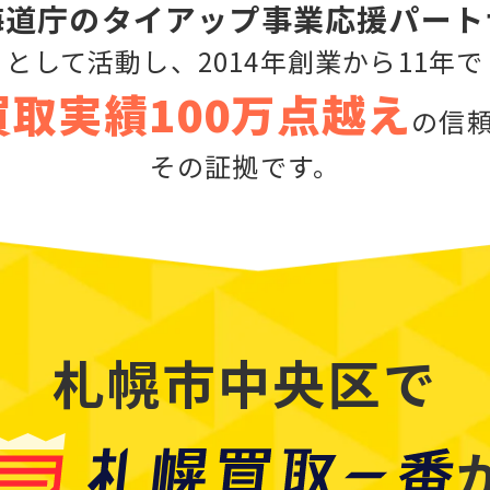
海道庁のタイアップ
事業応援パート
として活動し、
2014年創業から11年で
買取実績100万点越え
の
信
その証拠です。
札幌市中央区で