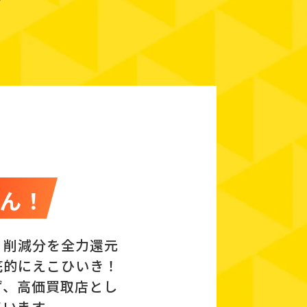
由
ん！
、削減分を全力還元
底的にえこひいき！
ず、高価買取店とし
ています。