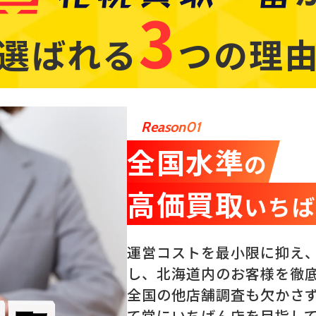
札幌買取一番
3
選ばれる
つの理
Reason01
全国水準
の
高価買取
いちば
運営コストを最小限に抑え
し、北海道内のお客様を徹
全国の他店舗調査も欠かさ
て常にいちばん店を目指し