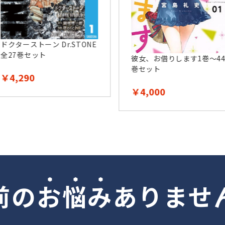
ドクターストーン Dr.STONE
全27巻セット
彼女、お借りします1巻～44
巻セット
￥4,290
￥4,000
前の
お
悩
み
ありませ