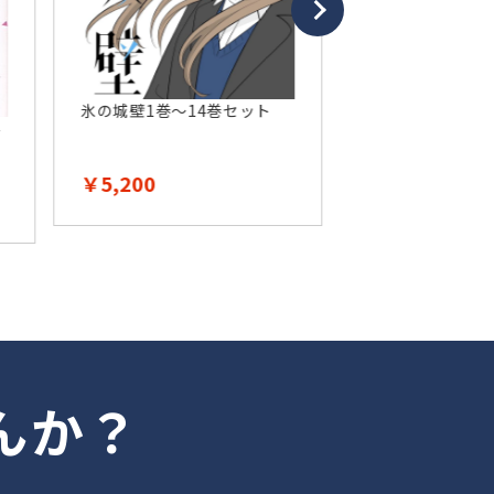
氷の城壁1巻～14巻セット
魔入りました！入
～47巻セット
￥5,200
￥11,500
んか？