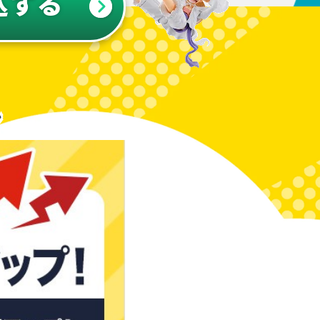
込する
ン