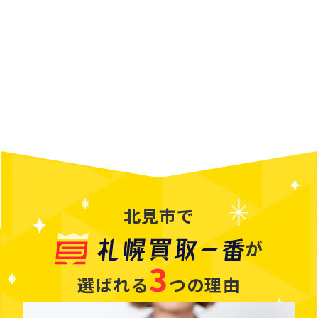
北見市で
が
札幌買取一番
3
選ばれる
つの理由