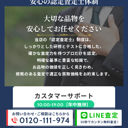
安心の認定査定士体制
ゲーム機本体のケーブル類は純正品かご
確認ください。
ホビーで外箱・パーツ表等がある場合に
大切な品物を
は査定upに繋がるので合わせてご用意く
安心してお任せください
ださい。
オーディオ・カメラ・家電・楽器
当店の「認定査定士」制度は、
しっかりとした研修とテストに合格した、
家電製品は電源が繋げるご状態での拝見
確かな査定力を持つプロだけを認定。
となります。
明確な基準と豊富な知識で、
箱や保証書など残っていれば査定upに繋
お品物の価値を正しく見きわめ、
がるので合わせてご用意ください。
根拠のある査定で適正な買取価格をお約束します。
遺品整理やオフィス移転などで点数が多
い場合は一度お見積に伺わせていただき
ます。
カスタマーサポート
運び出しが出来ず買取ができないケース
［年中無休］
10:00-19:00
対象品：中～大型家電
0120-111-974
一戸建て等の建物内階段を利用して運び
出しをしなければいけないお品物