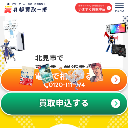
MENU
高額査定なら札幌買取一番
北見市で
専門書・学術書の
電話で相談する
0120-111-974
買取申込する