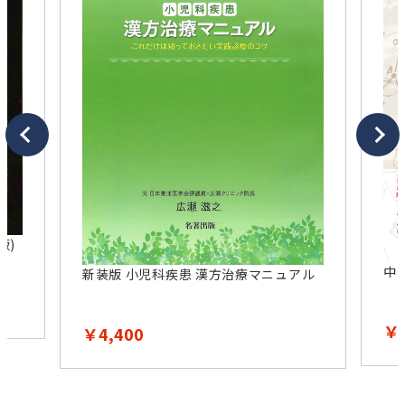
中国の星座の歴史 普及版
カ
アル
を
￥2,100
￥2