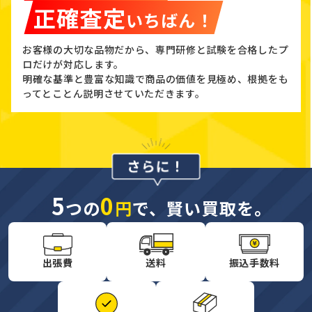
正確査定
いちばん！
お客様の大切な品物だから、専門研修と試験を合格したプ
ロだけが対応します。
明確な基準と豊富な知識で商品の価値を見極め、根拠をも
ってとことん説明させていただきます。
5
0
つの
円
で、賢い買取を。
出張費
送料
振込手数料