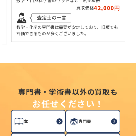
数学・自然科学書のセットなど 約300冊
42,000円
買取価格
円
数学・化学の専門書は需要が安定しており、旧版でも
評価できるものが多くございました。
専門書・学術書以外の買取も
お任せください！
本
専門書