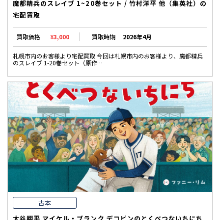
魔都精兵のスレイブ 1~20巻セット / 竹村洋平 他（集英社）の
宅配買取
買取価格
¥3,000
買取時期
2026年4月
札幌市内のお客様より宅配買取 今回は札幌市内のお客様より、魔都精兵
のスレイブ 1-20巻セット（原作…
古本
大谷翔平 マイケル・ブランク デコピンのとくべつないちにち