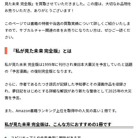
見た未来 完全版』を買取させていただきました。この度は、大切なお品物を
お売りいただき、ありがとうございます！
このページでは書籍の特徴や当店の買取実績について詳しくご紹介いたしま
すので、サブカルチャー関連の本をお売りになりたい方は、ぜひご一読くだ
さい。
『私が見た未来 完全版』とは
私が見た未来 完全版は1999年に刊行され東日本大震災を予言していたと話題
の「予言漫画」の復刻完全版となります。
さらに、作者であるたつき諒氏が記録した予知夢とその漫画作品を収録さ
れ、夢日記をはじめとする詳細な解説があり新たな警告として2025年の大災
害を予言。
また、Amazon書籍ランキング上位を取得中の人気の高い１冊です。
私が見た未来 完全版は、こんな方におすすめの1冊です
スピリチュアルや未来予測に興味がある方