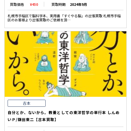
買取価格
¥450
買取時期
2024年9月
札幌市手稲区で脳科学本、実用書「すぐやる脳」の出張買取 札幌市手稲
区のお客様より出張買取のご依頼を頂…
古本
自分とか、ないから。教養としての東洋哲学の単行本 しんめ
いＰ/鎌田東二【古本買取】