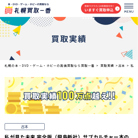
MENU
買取実績
札幌の本・DVD・ゲーム・ホビーの高価買取なら買取一番
>
買取実績
>
古本
>
私が
古本
私が見た未来 完全版（飛鳥新社）サブカルチャー本の