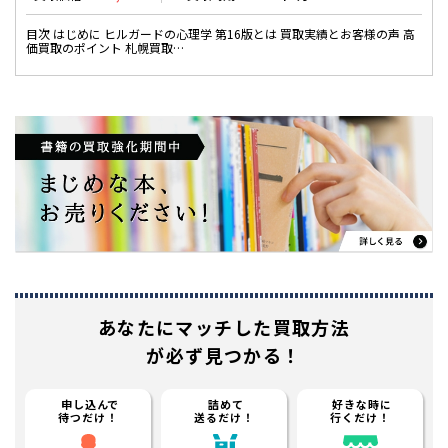
目次 はじめに ヒルガードの心理学 第16版とは 買取実績とお客様の声 高
価買取のポイント 札幌買取…
あなたに
マッチした買取方法
が必ず見つかる！
申し込んで
詰めて
好きな時に
待つだけ！
送るだけ！
行くだけ！